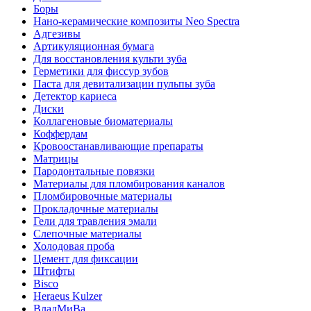
Боры
Нано-керамические композиты Neo Spectra
Адгезивы
Артикуляционная бумага
Для восстановления культи зуба
Герметики для фиссур зубов
Паста для девитализации пульпы зуба
Детектор кариеса
Диски
Коллагеновые биоматериалы
Коффердам
Кровоостанавливающие препараты
Матрицы
Пародонтальные повязки
Материалы для пломбирования каналов
Пломбировочные материалы
Прокладочные материалы
Гели для травления эмали
Слепочные материалы
Холодовая проба
Цемент для фиксации
Штифты
Bisco
Heraeus Kulzer
ВладМиВа