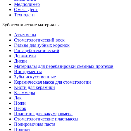
Медполимер
Омега Дент
Технодент
Зуботехнические материалы
Аттачмены
Стоматологический воск
Гильзы для зубных коронок
Гипс зуботехнический
Держатели
Диски
Материалы для перебазировки съемных протезов
Инструменты
Зубы искусственные
Керамическая масса для стоматологии
Кисти для керамики
Кламмеры
Лак
Ножи
Песок
Пластины для вакумформера
Стоматологические пластмассы
Полировочная паста
Полиры