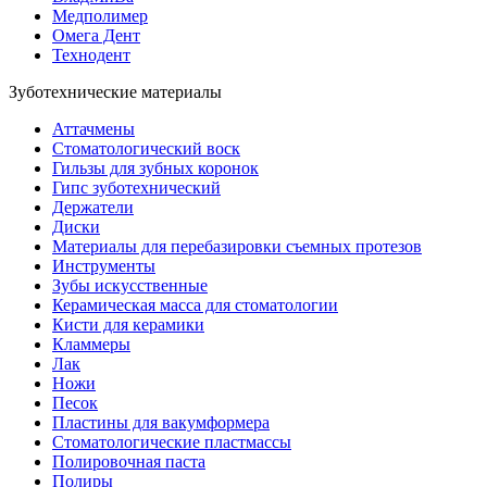
Медполимер
Омега Дент
Технодент
Зуботехнические материалы
Аттачмены
Стоматологический воск
Гильзы для зубных коронок
Гипс зуботехнический
Держатели
Диски
Материалы для перебазировки съемных протезов
Инструменты
Зубы искусственные
Керамическая масса для стоматологии
Кисти для керамики
Кламмеры
Лак
Ножи
Песок
Пластины для вакумформера
Стоматологические пластмассы
Полировочная паста
Полиры