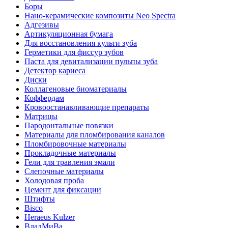
Боры
Нано-керамические композиты Neo Spectra
Адгезивы
Артикуляционная бумага
Для восстановления культи зуба
Герметики для фиссур зубов
Паста для девитализации пульпы зуба
Детектор кариеса
Диски
Коллагеновые биоматериалы
Коффердам
Кровоостанавливающие препараты
Матрицы
Пародонтальные повязки
Материалы для пломбирования каналов
Пломбировочные материалы
Прокладочные материалы
Гели для травления эмали
Слепочные материалы
Холодовая проба
Цемент для фиксации
Штифты
Bisco
Heraeus Kulzer
ВладМиВа