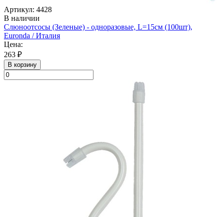
Артикул: 4428
В наличии
Слюноотсосы (Зеленые) - одноразовые, L=15см (100шт),
Euronda / Италия
Цена:
263 ₽
В корзину