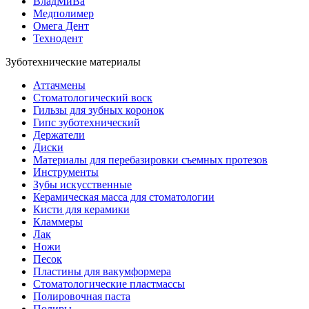
ВладМиВа
Медполимер
Омега Дент
Технодент
Зуботехнические материалы
Аттачмены
Стоматологический воск
Гильзы для зубных коронок
Гипс зуботехнический
Держатели
Диски
Материалы для перебазировки съемных протезов
Инструменты
Зубы искусственные
Керамическая масса для стоматологии
Кисти для керамики
Кламмеры
Лак
Ножи
Песок
Пластины для вакумформера
Стоматологические пластмассы
Полировочная паста
Полиры