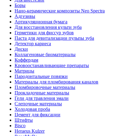
Боры
Нано-керамические композиты Neo Spectra
Адгезивы
Артикуляционная бумага
Для восстановления культи зуба
Герметики для фиссур зубов
Паста для девитализации пульпы зуба
Детектор кариеса
Диски
Коллагеновые биоматериалы
Коффердам
Кровоостанавливающие препараты
Матрицы
Пародонтальные повязки
Материалы для пломбирования каналов
Пломбировочные материалы
Прокладочные материалы
Гели для травления эмали
Слепочные материалы
Холодовая проба
Цемент для фиксации
Штифты
Bisco
Heraeus Kulzer