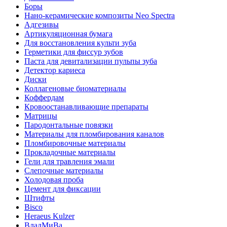
Боры
Нано-керамические композиты Neo Spectra
Адгезивы
Артикуляционная бумага
Для восстановления культи зуба
Герметики для фиссур зубов
Паста для девитализации пульпы зуба
Детектор кариеса
Диски
Коллагеновые биоматериалы
Коффердам
Кровоостанавливающие препараты
Матрицы
Пародонтальные повязки
Материалы для пломбирования каналов
Пломбировочные материалы
Прокладочные материалы
Гели для травления эмали
Слепочные материалы
Холодовая проба
Цемент для фиксации
Штифты
Bisco
Heraeus Kulzer
ВладМиВа