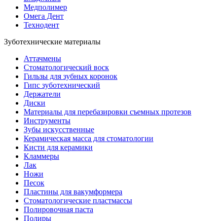
Медполимер
Омега Дент
Технодент
Зуботехнические материалы
Аттачмены
Стоматологический воск
Гильзы для зубных коронок
Гипс зуботехнический
Держатели
Диски
Материалы для перебазировки съемных протезов
Инструменты
Зубы искусственные
Керамическая масса для стоматологии
Кисти для керамики
Кламмеры
Лак
Ножи
Песок
Пластины для вакумформера
Стоматологические пластмассы
Полировочная паста
Полиры