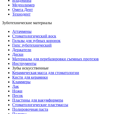
ВладМиВа
Медполимер
Омега Дент
Технодент
Зуботехнические материалы
Аттачмены
Стоматологический воск
Гильзы для зубных коронок
Гипс зуботехнический
Держатели
Диски
Материалы для перебазировки съемных протезов
Инструменты
Зубы искусственные
Керамическая масса для стоматологии
Кисти для керамики
Кламмеры
Лак
Ножи
Песок
Пластины для вакумформера
Стоматологические пластмассы
Полировочная паста
Полиры