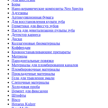
Боры
Нано-керамические композиты Neo Spectra
Адгезивы
Артикуляционная бумага
Для восстановления культи зуба
Герметики для фиссур зубов
Паста для девитализации пульпы зуба
Детектор кариеса
Диски
Коллагеновые биоматериалы
Коффердам
Кровоостанавливающие препараты
Матрицы
Пародонтальные повязки
Материалы для пломбирования каналов
Пломбировочные материалы
Прокладочные материалы
Гели для травления эмали
Слепочные материалы
Холодовая проба
Цемент для фиксации
Штифты
Bisco
Heraeus Kulzer