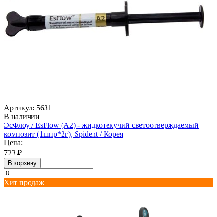
Артикул: 5631
В наличии
ЭсФлоу / EsFlow (А2) - жидкотекучий светоотверждаемый
композит (1шпр*2г), Spident / Корея
Цена:
723 ₽
В корзину
Хит продаж