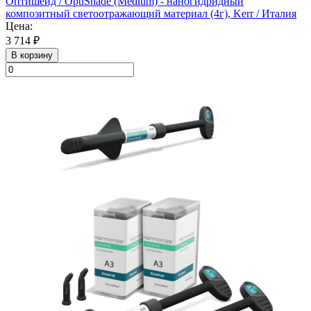
Оптишейд / OptiShade (Medium) - наногидридный
композитный светоотражающий материал (4г), Kerr / Италия
Цена:
3 714 ₽
В корзину