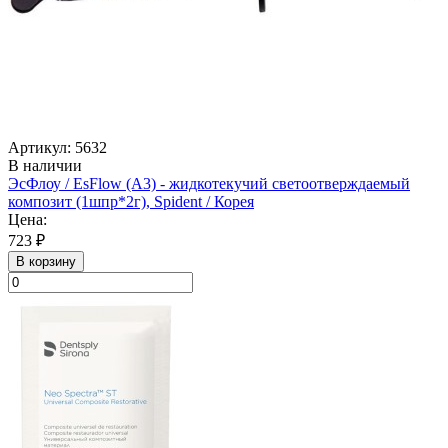
Артикул: 5632
В наличии
ЭсФлоу / EsFlow (А3) - жидкотекучий светоотверждаемый
композит (1шпр*2г), Spident / Корея
Цена:
723 ₽
В корзину