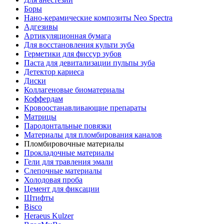
Боры
Нано-керамические композиты Neo Spectra
Адгезивы
Артикуляционная бумага
Для восстановления культи зуба
Герметики для фиссур зубов
Паста для девитализации пульпы зуба
Детектор кариеса
Диски
Коллагеновые биоматериалы
Коффердам
Кровоостанавливающие препараты
Матрицы
Пародонтальные повязки
Материалы для пломбирования каналов
Пломбировочные материалы
Прокладочные материалы
Гели для травления эмали
Слепочные материалы
Холодовая проба
Цемент для фиксации
Штифты
Bisco
Heraeus Kulzer