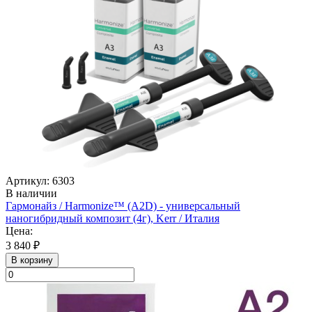
Артикул: 6303
В наличии
Гармонайз / Harmonize™ (А2D) - универсальный
наногибридный композит (4г), Kerr / Италия
Цена:
3 840 ₽
В корзину