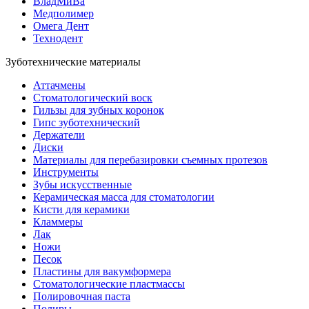
ВладМиВа
Медполимер
Омега Дент
Технодент
Зуботехнические материалы
Аттачмены
Стоматологический воск
Гильзы для зубных коронок
Гипс зуботехнический
Держатели
Диски
Материалы для перебазировки съемных протезов
Инструменты
Зубы искусственные
Керамическая масса для стоматологии
Кисти для керамики
Кламмеры
Лак
Ножи
Песок
Пластины для вакумформера
Стоматологические пластмассы
Полировочная паста
Полиры