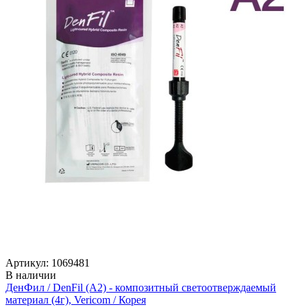
Артикул: 1069481
В наличии
ДенФил / DenFil (А2) - композитный светоотверждаемый
материал (4г), Vericom / Корея