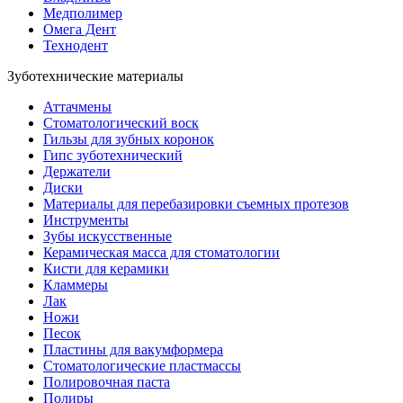
Медполимер
Омега Дент
Технодент
Зуботехнические материалы
Аттачмены
Стоматологический воск
Гильзы для зубных коронок
Гипс зуботехнический
Держатели
Диски
Материалы для перебазировки съемных протезов
Инструменты
Зубы искусственные
Керамическая масса для стоматологии
Кисти для керамики
Кламмеры
Лак
Ножи
Песок
Пластины для вакумформера
Стоматологические пластмассы
Полировочная паста
Полиры