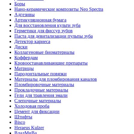
Боры
Нано-керамические композиты Neo Spectra
Адгезивы
Артикуляционная бумага
Для восстановления культи зуба
Герметики для фиссур зубов
Паста для девитализации пульпы зуба
Детектор кариеса
Диски
Коллагеновые биоматериалы
Коффердам
Кровоостанавливающие препараты
Матрицы
Пародонтальные повязки
Материалы для пломбирования каналов
Пломбировочные материалы
Прокладочные материалы
Гели для травления эмали
Слепочные материалы
Холодовая проба
Цемент для фиксации
Штифты
Bisco
Heraeus Kulzer
ВладМиВа