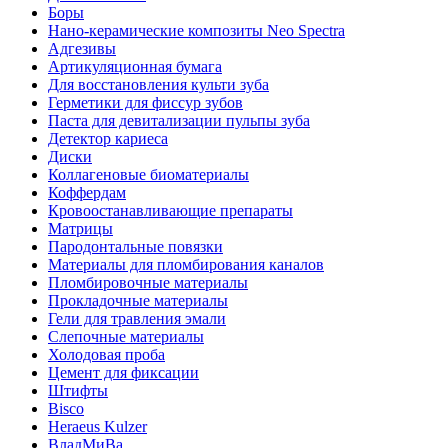
Боры
Нано-керамические композиты Neo Spectra
Адгезивы
Артикуляционная бумага
Для восстановления культи зуба
Герметики для фиссур зубов
Паста для девитализации пульпы зуба
Детектор кариеса
Диски
Коллагеновые биоматериалы
Коффердам
Кровоостанавливающие препараты
Матрицы
Пародонтальные повязки
Материалы для пломбирования каналов
Пломбировочные материалы
Прокладочные материалы
Гели для травления эмали
Слепочные материалы
Холодовая проба
Цемент для фиксации
Штифты
Bisco
Heraeus Kulzer
ВладМиВа