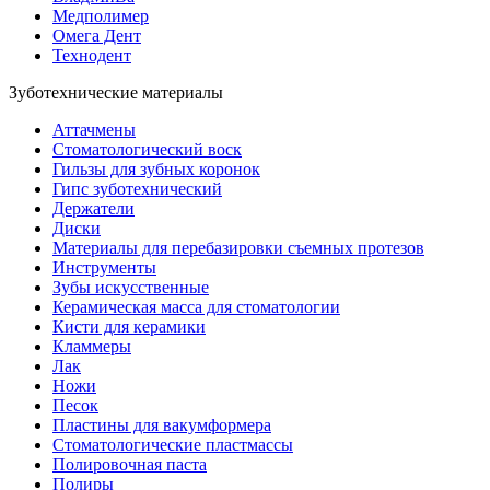
Медполимер
Омега Дент
Технодент
Зуботехнические материалы
Аттачмены
Стоматологический воск
Гильзы для зубных коронок
Гипс зуботехнический
Держатели
Диски
Материалы для перебазировки съемных протезов
Инструменты
Зубы искусственные
Керамическая масса для стоматологии
Кисти для керамики
Кламмеры
Лак
Ножи
Песок
Пластины для вакумформера
Стоматологические пластмассы
Полировочная паста
Полиры