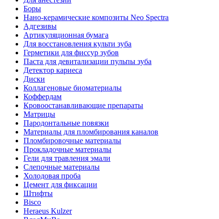
Боры
Нано-керамические композиты Neo Spectra
Адгезивы
Артикуляционная бумага
Для восстановления культи зуба
Герметики для фиссур зубов
Паста для девитализации пульпы зуба
Детектор кариеса
Диски
Коллагеновые биоматериалы
Коффердам
Кровоостанавливающие препараты
Матрицы
Пародонтальные повязки
Материалы для пломбирования каналов
Пломбировочные материалы
Прокладочные материалы
Гели для травления эмали
Слепочные материалы
Холодовая проба
Цемент для фиксации
Штифты
Bisco
Heraeus Kulzer