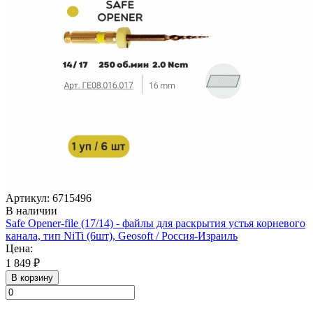
Артикул: 6715496
В наличии
Safe Opener-file (17/14) - файлы для раскрытия устья корневого
канала, тип NiTi (6шт), Geosoft / Россия-Израиль
Цена:
1 849 ₽
В корзину