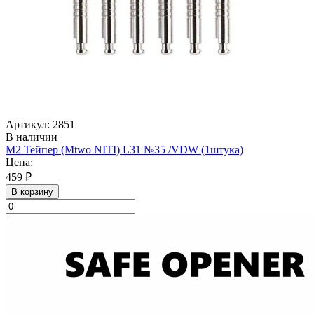
Артикул: 2851
В наличии
М2 Тейпер (Mtwo NITI) L31 №35 /VDW (1штука)
Цена:
459 ₽
В корзину