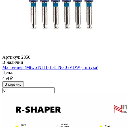
Артикул: 2850
В наличии
М2 Тейпер (Mtwo NITI) L31 №30 /VDW (1штука)
Цена:
459 ₽
В корзину