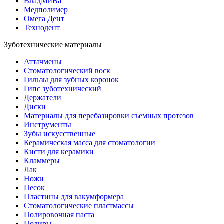
ВладМиВа
Медполимер
Омега Дент
Технодент
Зуботехнические материалы
Аттачмены
Стоматологический воск
Гильзы для зубных коронок
Гипс зуботехнический
Держатели
Диски
Материалы для перебазировки съемных протезов
Инструменты
Зубы искусственные
Керамическая масса для стоматологии
Кисти для керамики
Кламмеры
Лак
Ножи
Песок
Пластины для вакумформера
Стоматологические пластмассы
Полировочная паста
Полиры