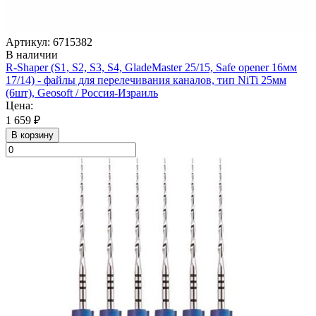
Артикул: 6715382
В наличии
R-Shaper (S1, S2, S3, S4, GladeMaster 25/15, Safe opener 16мм
17/14) - файлы для перелечивания каналов, тип NiTi 25мм
(6шт), Geosoft / Россия-Израиль
Цена:
1 659 ₽
В корзину