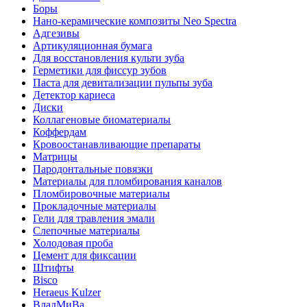
Боры
Нано-керамические композиты Neo Spectra
Адгезивы
Артикуляционная бумага
Для восстановления культи зуба
Герметики для фиссур зубов
Паста для девитализации пульпы зуба
Детектор кариеса
Диски
Коллагеновые биоматериалы
Коффердам
Кровоостанавливающие препараты
Матрицы
Пародонтальные повязки
Материалы для пломбирования каналов
Пломбировочные материалы
Прокладочные материалы
Гели для травления эмали
Слепочные материалы
Холодовая проба
Цемент для фиксации
Штифты
Bisco
Heraeus Kulzer
ВладМиВа