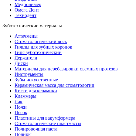
Медполимер
Омега Дент
Технодент
Зуботехнические материалы
Аттачмены
Стоматологический воск
Гильзы для зубных коронок
Гипс зуботехнический
Держатели
Диски
Материалы для перебазировки съемных протезов
Инструменты
Зубы искусственные
Керамическая масса для стоматологии
Кисти для керамики
Кламмеры
Лак
Ножи
Песок
Пластины для вакумформера
Стоматологические пластмассы
Полировочная паста
Полиры