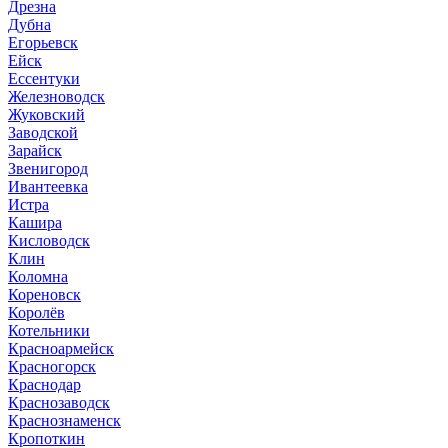
Дрезна
Дубна
Егорьевск
Ейск
Ессентуки
Железноводск
Жуковский
Заводской
Зарайск
Звенигород
Ивантеевка
Истра
Кашира
Кисловодск
Клин
Коломна
Кореновск
Королёв
Котельники
Красноармейск
Красногорск
Краснодар
Краснозаводск
Краснознаменск
Кропоткин