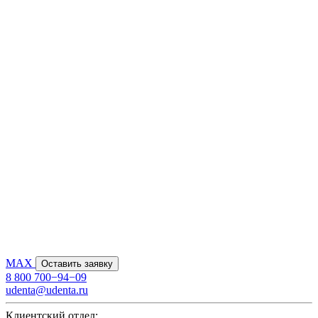
MAX
Оставить заявку
8 800 700−94−09
udenta@udenta.ru
Клиентский отдел: