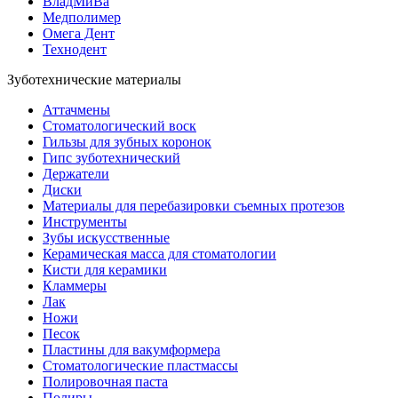
ВладМиВа
Медполимер
Омега Дент
Технодент
Зуботехнические материалы
Аттачмены
Стоматологический воск
Гильзы для зубных коронок
Гипс зуботехнический
Держатели
Диски
Материалы для перебазировки съемных протезов
Инструменты
Зубы искусственные
Керамическая масса для стоматологии
Кисти для керамики
Кламмеры
Лак
Ножи
Песок
Пластины для вакумформера
Стоматологические пластмассы
Полировочная паста
Полиры