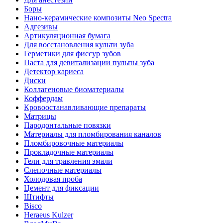
Боры
Нано-керамические композиты Neo Spectra
Адгезивы
Артикуляционная бумага
Для восстановления культи зуба
Герметики для фиссур зубов
Паста для девитализации пульпы зуба
Детектор кариеса
Диски
Коллагеновые биоматериалы
Коффердам
Кровоостанавливающие препараты
Матрицы
Пародонтальные повязки
Материалы для пломбирования каналов
Пломбировочные материалы
Прокладочные материалы
Гели для травления эмали
Слепочные материалы
Холодовая проба
Цемент для фиксации
Штифты
Bisco
Heraeus Kulzer