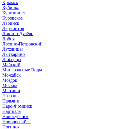
Крымск
Кубинка
Курганинск
Куровское
Лабинск
Лермонтов
Ликино-Дулёво
Лобня
Лосино-Петровский
Луховицы
Лыткарино
Люберцы
Майский
Минеральные Воды
Можайск
Моздок
Москва
Мытищи
Назрань
Нальчик
Наро-Фоминск
Нарткала
Новокубанск
Новороссийск
Ногинск