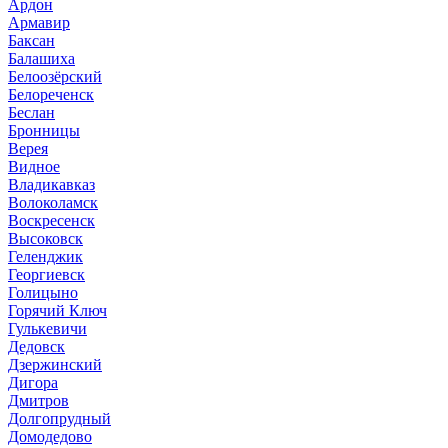
Ардон
Армавир
Баксан
Балашиха
Белоозёрский
Белореченск
Беслан
Бронницы
Верея
Видное
Владикавказ
Волоколамск
Воскресенск
Высоковск
Геленджик
Георгиевск
Голицыно
Горячий Ключ
Гулькевичи
Дедовск
Дзержинский
Дигора
Дмитров
Долгопрудный
Домодедово