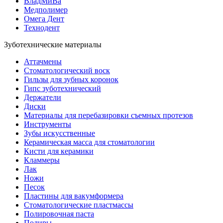
ВладМиВа
Медполимер
Омега Дент
Технодент
Зуботехнические материалы
Аттачмены
Стоматологический воск
Гильзы для зубных коронок
Гипс зуботехнический
Держатели
Диски
Материалы для перебазировки съемных протезов
Инструменты
Зубы искусственные
Керамическая масса для стоматологии
Кисти для керамики
Кламмеры
Лак
Ножи
Песок
Пластины для вакумформера
Стоматологические пластмассы
Полировочная паста
Полиры