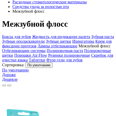
Расходные стоматологические материалы
Средства ухода за полостью рта
Межзубной флосс
Межзубной флосс
Боксы для зубов
Жидкость для индикации налета
Зубная паста
Зубные ополаскиватели
Зубные щетки
Ирригаторы
Крем для
фиксации протезов
Лампы отбеливающие
Межзубной флосс
Отбеливающие системы
Полировочная паста
Полировочные
щетки
Порошки Air Flow
Резинки полировочные
Скребок для
очистки языка
Таблетки
Фтор гели для зубов
Сортировка:
По умолчанию
По умолчанию
Дороже
Дешевле