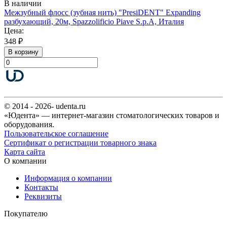
В наличии
Межзубный флосс (зубная нить) "PresiDENT" Expanding
разбухающий, 20м, Spazzolificio Piave S.p.A, Италия
Цена:
348 ₽
В корзину
© 2014 - 2026- udenta.ru
«Юдента» — интернет-магазин стоматологических товаров и
оборудования.
Пользовательское соглашение
Сертификат о регистрации товарного знака
Карта сайта
О компании
Информация о компании
Контакты
Реквизиты
Покупателю