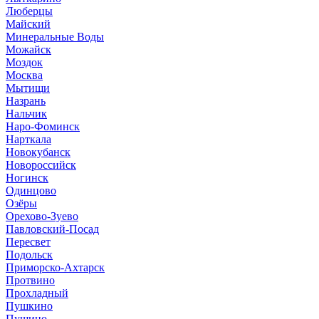
Люберцы
Майский
Минеральные Воды
Можайск
Моздок
Москва
Мытищи
Назрань
Нальчик
Наро-Фоминск
Нарткала
Новокубанск
Новороссийск
Ногинск
Одинцово
Озёры
Орехово-Зуево
Павловский-Посад
Пересвет
Подольск
Приморско-Ахтарск
Протвино
Прохладный
Пушкино
Пущино