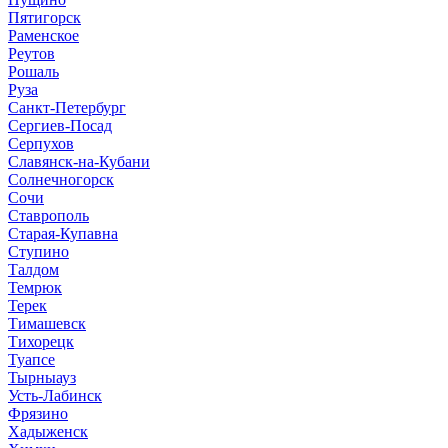
Пятигорск
Раменское
Реутов
Рошаль
Руза
Санкт-Петербург
Сергиев-Посад
Серпухов
Славянск-на-Кубани
Солнечногорск
Сочи
Ставрополь
Старая-Купавна
Ступино
Талдом
Темрюк
Терек
Тимашевск
Тихорецк
Туапсе
Тырныауз
Усть-Лабинск
Фрязино
Хадыженск