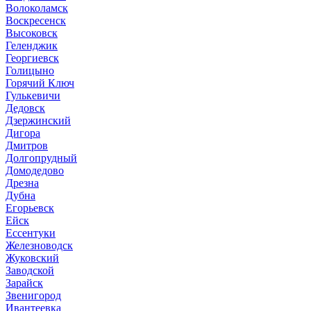
Волоколамск
Воскресенск
Высоковск
Геленджик
Георгиевск
Голицыно
Горячий Ключ
Гулькевичи
Дедовск
Дзержинский
Дигора
Дмитров
Долгопрудный
Домодедово
Дрезна
Дубна
Егорьевск
Ейск
Ессентуки
Железноводск
Жуковский
Заводской
Зарайск
Звенигород
Ивантеевка