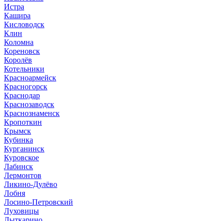
Истра
Кашира
Кисловодск
Клин
Коломна
Кореновск
Королёв
Котельники
Красноармейск
Красногорск
Краснодар
Краснозаводск
Краснознаменск
Кропоткин
Крымск
Кубинка
Курганинск
Куровское
Лабинск
Лермонтов
Ликино-Дулёво
Лобня
Лосино-Петровский
Луховицы
Лыткарино