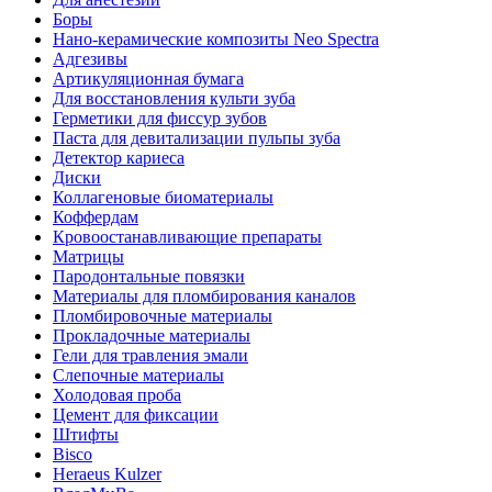
Боры
Нано-керамические композиты Neo Spectra
Адгезивы
Артикуляционная бумага
Для восстановления культи зуба
Герметики для фиссур зубов
Паста для девитализации пульпы зуба
Детектор кариеса
Диски
Коллагеновые биоматериалы
Коффердам
Кровоостанавливающие препараты
Матрицы
Пародонтальные повязки
Материалы для пломбирования каналов
Пломбировочные материалы
Прокладочные материалы
Гели для травления эмали
Слепочные материалы
Холодовая проба
Цемент для фиксации
Штифты
Bisco
Heraeus Kulzer