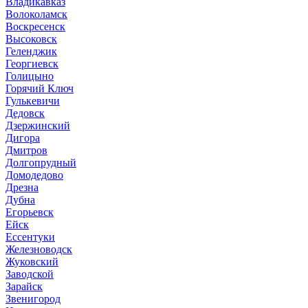
Владикавказ
Волоколамск
Воскресенск
Высоковск
Геленджик
Георгиевск
Голицыно
Горячий Ключ
Гулькевичи
Дедовск
Дзержинский
Дигора
Дмитров
Долгопрудный
Домодедово
Дрезна
Дубна
Егорьевск
Ейск
Ессентуки
Железноводск
Жуковский
Заводской
Зарайск
Звенигород