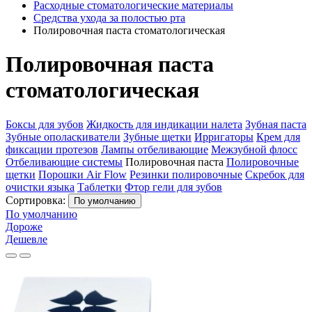
Расходные стоматологические материалы
Средства ухода за полостью рта
Полировочная паста стоматологическая
Полировочная паста
стоматологическая
Боксы для зубов
Жидкость для индикации налета
Зубная паста
Зубные ополаскиватели
Зубные щетки
Ирригаторы
Крем для
фиксации протезов
Лампы отбеливающие
Межзубной флосс
Отбеливающие системы
Полировочная паста
Полировочные
щетки
Порошки Air Flow
Резинки полировочные
Скребок для
очистки языка
Таблетки
Фтор гели для зубов
Сортировка:
По умолчанию
По умолчанию
Дороже
Дешевле