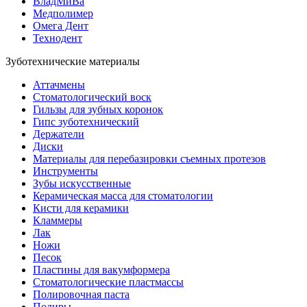
ВладМиВа
Медполимер
Омега Дент
Технодент
Зуботехнические материалы
Аттачмены
Стоматологический воск
Гильзы для зубных коронок
Гипс зуботехнический
Держатели
Диски
Материалы для перебазировки съемных протезов
Инструменты
Зубы искусственные
Керамическая масса для стоматологии
Кисти для керамики
Кламмеры
Лак
Ножи
Песок
Пластины для вакумформера
Стоматологические пластмассы
Полировочная паста
Полиры