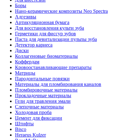
Боры
Нано-керамические композиты Neo Spectra
Адгезивы
Артикуляционная бумага
Для восстановления культи зуба
Герметики для фиссур зубов
Паста для девитализации пульпы зуба
Детектор кариеса
Диски
Коллагеновые биоматериалы
Коффердам
Кровоостанавливающие препараты
Матрицы
Пародонтальные повязки
Материалы для пломбирования каналов
Пломбировочные материалы
Прокладочные материалы
Гели для травления эмали
Слепочные материалы
Холодовая проба
Цемент для фиксации
Штифты
Bisco
Heraeus Kulzer